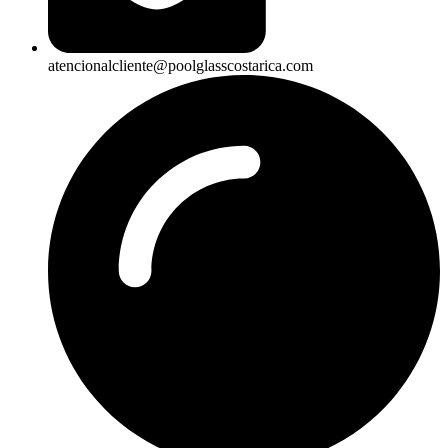
atencionalcliente@poolglasscostarica.com