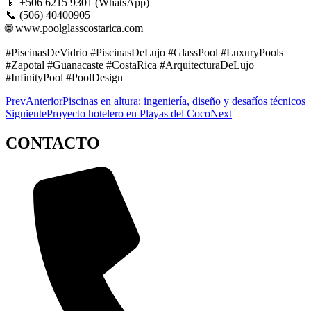
📱 +506 6215 9301 (WhatsApp)
📞 (506) 40400905
🌐 www.poolglasscostarica.com
#PiscinasDeVidrio #PiscinasDeLujo #GlassPool #LuxuryPools
#Zapotal #Guanacaste #CostaRica #ArquitecturaDeLujo
#InfinityPool #PoolDesign
Prev
Anterior
Piscinas en altura: ingeniería, diseño y desafíos técnicos
Siguiente
Proyecto hotelero en Playas del Coco
Next
CONTACTO