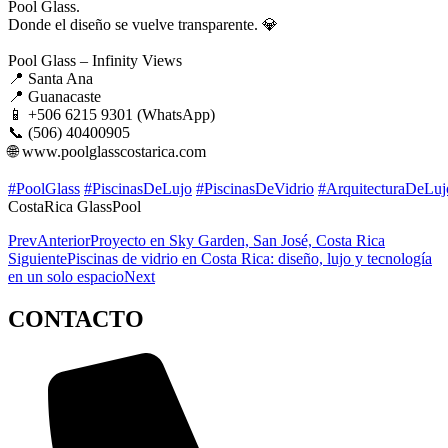
Pool Glass.
Donde el diseño se vuelve transparente. 💎
Pool Glass – Infinity Views
📍 Santa Ana
📍 Guanacaste
📱 +506 6215 9301 (WhatsApp)
📞 (506) 40400905
🌐 www.poolglasscostarica.com
#PoolGlass
#PiscinasDeLujo
#PiscinasDeVidrio
#ArquitecturaDeLuj
CostaRica GlassPool
Prev
Anterior
Proyecto en Sky Garden, San José, Costa Rica
Siguiente
Piscinas de vidrio en Costa Rica: diseño, lujo y tecnología
en un solo espacio
Next
CONTACTO